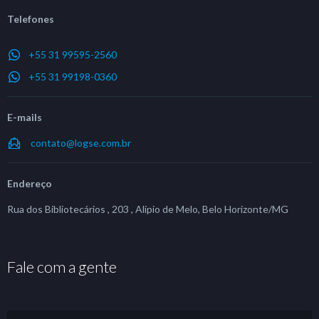
Telefones
+55 31 99595-2560
+55 31 99198-0360
E-mails
contato@logse.com.br
Endereço
Rua dos Bibliotecários , 203 , Alipio de Melo, Belo Horizonte/MG
Fale com a gente
Nome
*